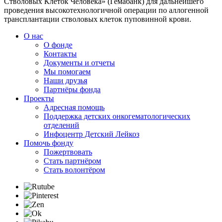
Стволовых Клеток Человека» (Гемабанк) для дальнейшего
проведения высокотехнологичной операции по аллогенной
трансплантации стволовых клеток пуповинной крови.
О нас
О фонде
Контакты
Документы и отчеты
Мы помогаем
Наши друзья
Партнёры фонда
Проекты
Адресная помощь
Поддержка детских онкогематологических
отделений
Инфоцентр Детский Лейкоз
Помочь фонду
Пожертвовать
Стать партнёром
Стать волонтёром