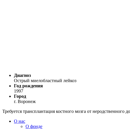
Диагноз
Острый миелобластный лейкоз
Год рождения
1997
Город
г. Воронеж
Требуется трансплантация костного мозга от неродственного д
О нас
О фонде