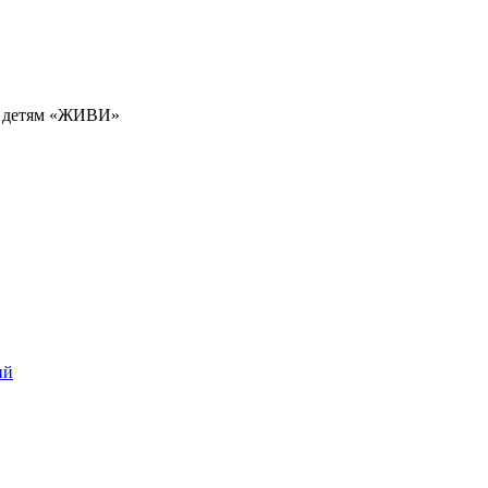
м детям «ЖИВИ»
ий