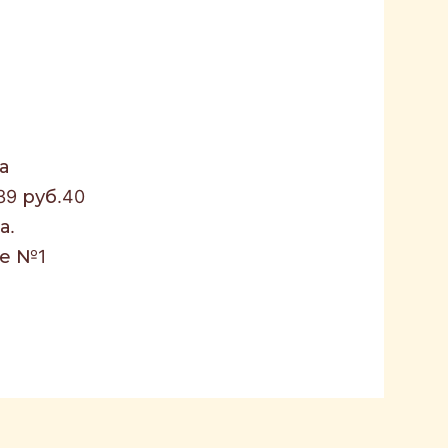
а
9 руб.40
а.
це №1