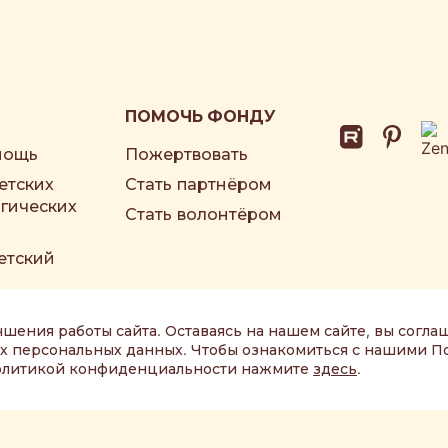
ПОМОЧЬ ФОНДУ
мощь
Пожертвовать
етских
Стать партнёром
гических
Стать волонтёром
етский
чшения работы сайта. Оставаясь на нашем сайте, вы согла
ших персональных данных. Чтобы ознакомиться с нашими 
 политикой конфиденциальности нажмите
здесь
.
013-2026 Благотворительный фонд помощи тяжелобольным детям «Ж
Положение
об организации обработки персональных данных.