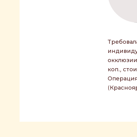
Требовал
индивиду
окклюзии 
коп., ст
Операция
(Краснояр