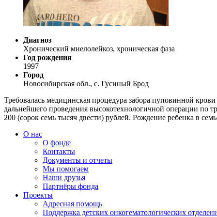
Диагноз
Хронический миелолейкоз, хроническая фаза
Год рождения
1997
Город
Новосибирская обл., с. Гусиный Брод
Требовалась медицинская процедура забора пуповинной крови 
дальнейшего проведения высокотехнологичной операции по тр
200 (сорок семь тысяч двести) рублей. Рождение ребенка в сем
О нас
О фонде
Контакты
Документы и отчеты
Мы помогаем
Наши друзья
Партнёры фонда
Проекты
Адресная помощь
Поддержка детских онкогематологических отделен